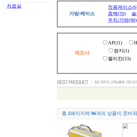
자료실
정품케이스(6
가방/케이스
줌백(70)
숄
우치/가방(90)
AP(11)
H
쌈지(1)
제조사
펠리칸(33)
총
2
페이지에
96
개의 상품이 준비되