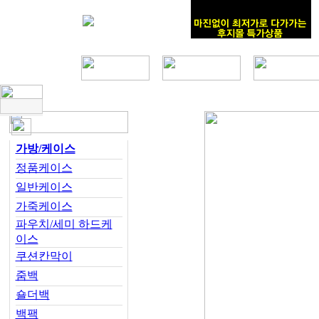
가방/케이스
정품케이스
일반케이스
가죽케이스
파우치/세미 하드케
이스
쿠션칸막이
줌백
숄더백
백팩