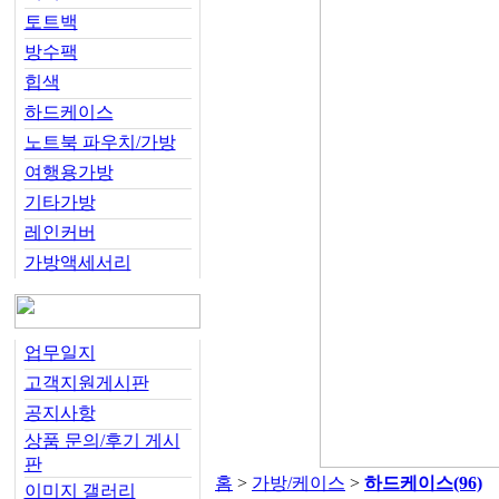
토트백
방수팩
힙색
하드케이스
노트북 파우치/가방
여행용가방
기타가방
레인커버
가방액세서리
업무일지
고객지원게시판
공지사항
상품 문의/후기 게시
판
홈
>
가방/케이스
>
하드케이스
(96)
이미지 갤러리