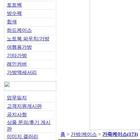
토트백
방수팩
힙색
하드케이스
노트북 파우치/가방
여행용가방
기타가방
레인커버
가방액세서리
업무일지
고객지원게시판
공지사항
상품 문의/후기 게시
판
홈
>
가방/케이스
>
가죽케이스
(173)
이미지 갤러리