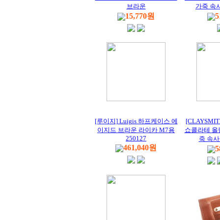
브라운
가죽 속
15,770원
5
[루이지] Luigis 하프케이스 에
[CLAYSM
이지드 브라운 라이카 M7용
쇼콜라테 올림
250127
죽 속
461,040원
5