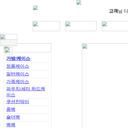
고객
님 
가방/케이스
정품케이스
일반케이스
가죽케이스
파우치/세미 하드케
이스
쿠션칸막이
줌백
숄더백
백팩