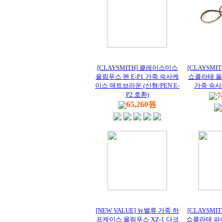
[CLAYSMITH] 클레이스미스
[CLAYSM
올림푸스 펜 E-P1 가죽 속사케
쇼콜라테 올림
이스 매트브라운 (신형/PEN E-
가죽 속
P2 호환)
7
65,260원
[NEW VALUE] 뉴밸류 가죽 하
[CLAYSM
프케이스 올림푸스 XZ-1 다크
쇼콜라테 파나