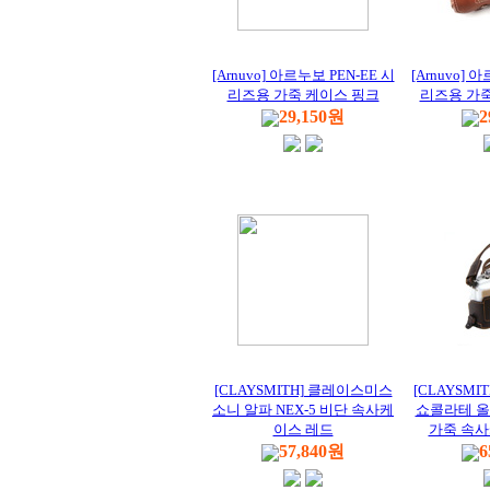
[Arnuvo] 아르누보 PEN-EE 시
[Arnuvo] 
리즈용 가죽 케이스 핑크
리즈용 가
29,150원
2
[CLAYSMITH] 클레이스미스
[CLAYSM
소니 알파 NEX-5 비단 속사케
쇼콜라테 올림
이스 레드
가죽 속
57,840원
6