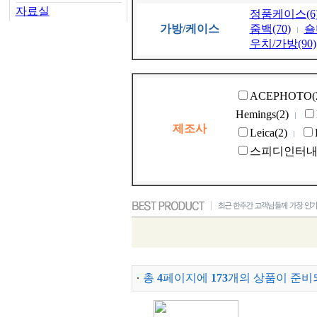
자료실
정품케이스(6
가방/케이스
줌백(70)
숄
우치/가방(90)
ACEPHOTO(
Hemings(2)
제조사
Leica(2)
스피디인터내셔
총
4
페이지에
173
개의 상품이 준비