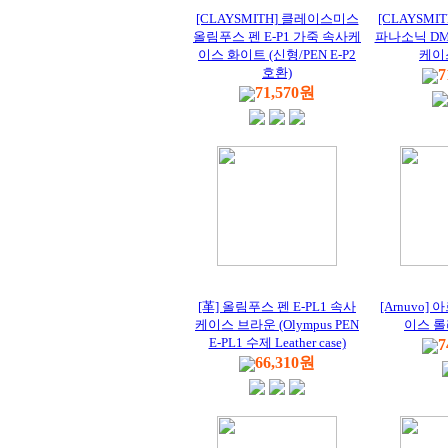
[CLAYSMITH] 클레이스미스
[CLAYSM
올림푸스 펜 E-P1 가죽 속사케
파나소닉 DM
이스 화이트 (신형/PEN E-P2
케이
호환)
7
71,570원
[革] 올림푸스 펜 E-PL1 속사
[Arnuvo
케이스 브라운 (Olympus PEN
이스 롤
E-PL1 수제 Leather case)
7
66,310원