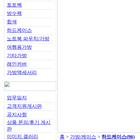
토트백
방수팩
힙색
하드케이스
노트북 파우치/가방
여행용가방
기타가방
레인커버
가방액세서리
업무일지
고객지원게시판
공지사항
상품 문의/후기 게시
판
이미지 갤러리
홈
>
가방/케이스
>
하드케이스
(96)