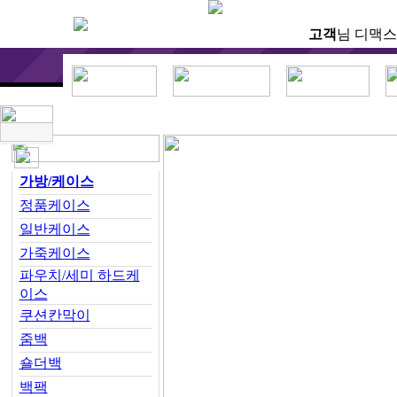
고객
님 디맥스
가방/케이스
정품케이스
일반케이스
가죽케이스
파우치/세미 하드케
이스
쿠션칸막이
줌백
숄더백
백팩