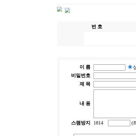
번 호
이 름
비밀번호
제 목
내 용
스팸방지
1814
(