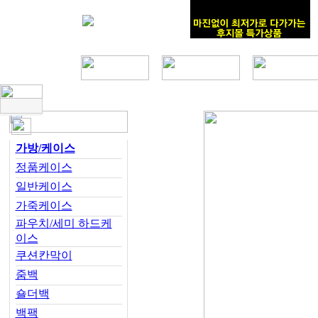
가방/케이스
정품케이스
일반케이스
가죽케이스
파우치/세미 하드케
이스
쿠션칸막이
줌백
숄더백
백팩