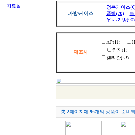
자료실
정품케이스(6
가방/케이스
줌백(70)
숄
우치/가방(90)
AP(11)
H
쌈지(1)
제조사
펠리칸(33)
총
2
페이지에
96
개의 상품이 준비되