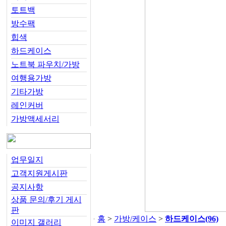
토트백
방수팩
힙색
하드케이스
노트북 파우치/가방
여행용가방
기타가방
레인커버
가방액세서리
업무일지
고객지원게시판
공지사항
상품 문의/후기 게시
판
홈
>
가방/케이스
>
하드케이스
(96)
이미지 갤러리