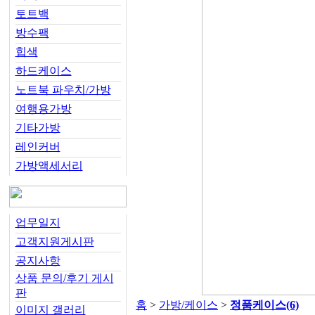
토트백
방수팩
힙색
하드케이스
노트북 파우치/가방
여행용가방
기타가방
레인커버
가방액세서리
업무일지
고객지원게시판
공지사항
상품 문의/후기 게시
판
홈
>
가방/케이스
>
정품케이스
(6)
이미지 갤러리