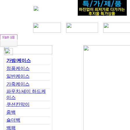
가방/케이스
정품케이스
일반케이스
가죽케이스
파우치/세미 하드케
이스
쿠션칸막이
줌백
숄더백
백팩