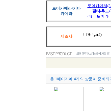
토이카메라(85
토이카메라/기타
필터/후드/
카메라
(4)
토이카메
Holga(4)
제조사
총
1
페이지에
4
개의 상품이 준비되