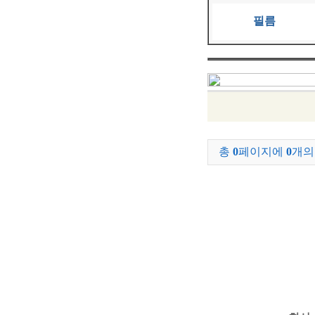
필름
총
0
페이지에
0
개의