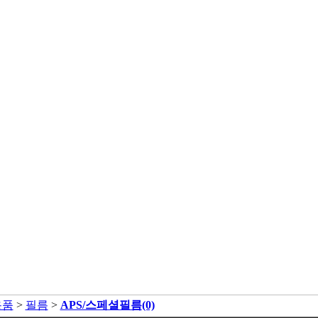
용품
>
필름
>
APS/스페셜필름
(0)