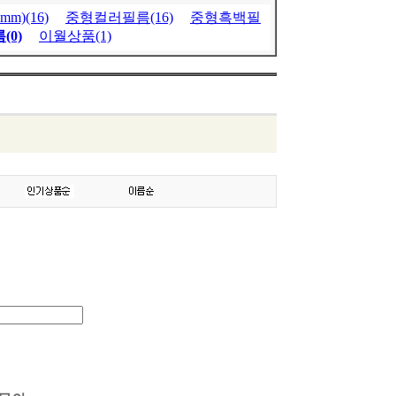
m)(16)
중형컬러필름(16)
중형흑백필
(0)
이월상품(1)