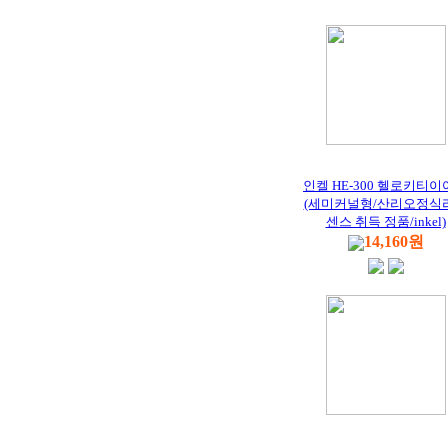
인켈 HE-300 헬로키티
(세미커널형/산리오정식
센스 취득 정품/inkel)
14,160원