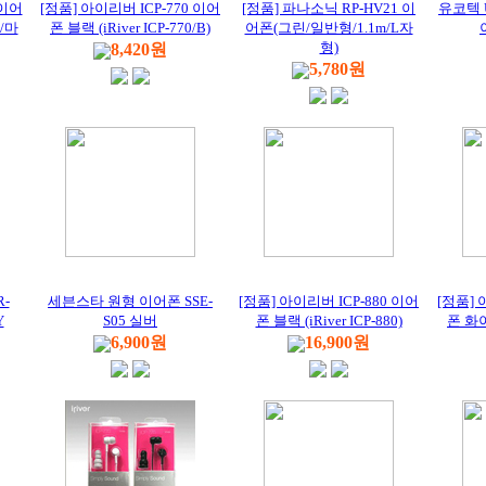
이어
[정품] 아이리버 ICP-770 이어
[정품] 파나소닉 RP-HV21 이
유코텍 
t/마
폰 블랙 (iRiver ICP-770/B)
어폰(그린/일반형/1.1m/L자
형)
8,420원
5,780원
-
세븐스타 원형 이어폰 SSE-
[정품] 아이리버 ICP-880 이어
[정품] 
Y
S05 실버
폰 블랙 (iRiver ICP-880)
폰 화이트
6,900원
16,900원