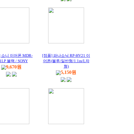
] 소니 이어폰 MDR-
[정품] 파나소닉 RP-HV21 이
1LP 블랙 / SONY
어폰(블루/일반형/1.1m/L자
형)
9,670원
5,150원