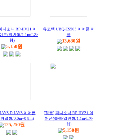
 파나소닉 RP-HV21 이
유코텍 UBQ-ES505 이어폰 퍼
이트/일반형/1.1m/L자
플
형)
33,680원
5,150원
JAYS D-JAYS 이어폰
[정품] 파나소닉 RP-HV21 이
커널형/0.6m+0.9m)
어폰(블랙/일반형/1.1m/L자
형)
125,250원
5,150원