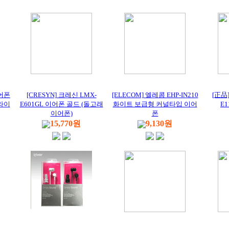
이어폰
[CRESYN] 크레신 LMX-
[ELECOM] 엘레콤 EHP-IN210
[正品
라이
E601GL 이어폰 골드 (돌고래
화이트 보급형 커널타입 이어
E1
이어폰)
폰
15,770원
9,130원