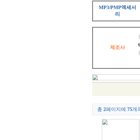
MP3/PMP액세서
리
제조사
총
2
페이지에
75
개