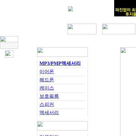
MP3/PMP액세서리
이어폰
헤드폰
케이스
보호필름
스피커
액세서리