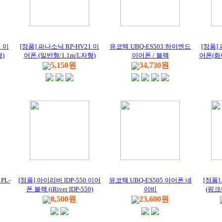
1 이
[정품] 파나소닉 RP-HV21 이
유코텍 UBQ-ES503 하이엔드
[정품]
)
어폰 (일반형/1.1m/L자형)
이어폰 / 블랙
어폰(화
5,150원
34,730원
PL-
[정품] 아이리버 IDP-550 이어
유코텍 UBQ-ES505 이어폰 네
[정품] 
폰 블랙 (iRiver IDP-550)
이비
(핑크/
8,500원
23,600원