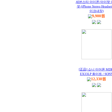
세븐스타 아이폰/아이팟 
셋 (iPhone Stereo Headse
이크내장)
9,900원
[正品] 소니 이어폰 MDR
EX33LP 화이트 / SON
12,330원