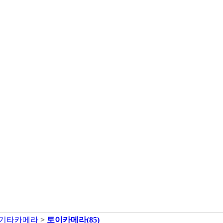
/기타카메라
>
토이카메라
(85)