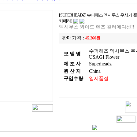
[SUPERHEADZ] 슈퍼헤즈 엑시무스 우사기 플라워
카메라)
엑시무스 와이드 렌즈 컬러에디션!!
판매가격 :
45,260원
수퍼헤즈 엑시무스 우사
모 델 명
USAGI Flower
제 조 사
Superheadz
원 산 지
China
구입수량
일시품절