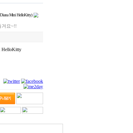
Mini HelloKitty)
겨요~!!
 HelloKitty