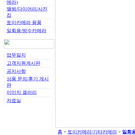
메라)
앨범/다이어리/사진
집
토이카메라 용품
일회용/방수카메라
업무일지
고객지원게시판
공지사항
상품 문의/후기 게시
판
이미지 갤러리
자료실
홈
>
토이카메라/기타카메라
>
일회