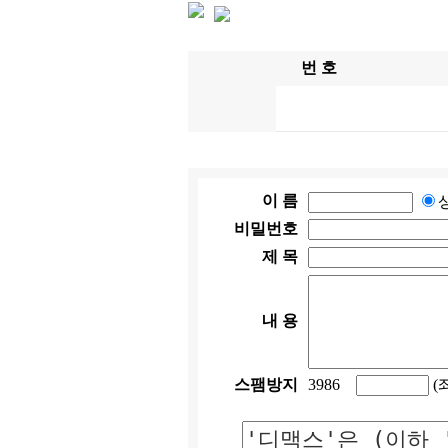
번 호
이 름
비밀번호
제 목
내 용
스팸방지
3986
(