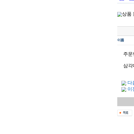
상품 
이름
주문번
삼각
다
이