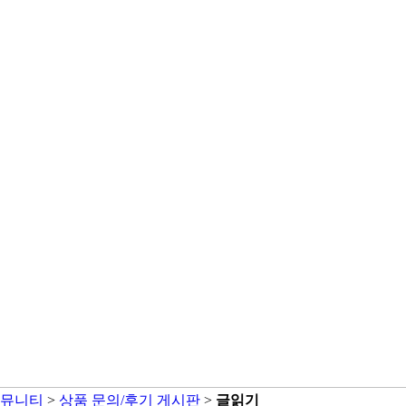
뮤니티
>
상품 문의/후기 게시판
>
글읽기